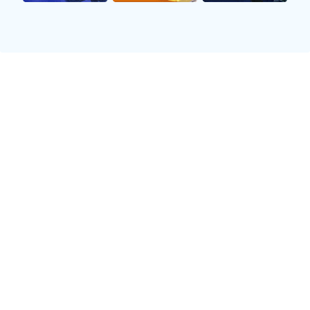
NBA
NBA季后赛深水区：西部格局动荡，黑马球队
异军突起
随着季后赛进入白热化阶段，传统强队面临严峻挑战。多支年
轻球队凭借出色的防守和速度优势，正在改写联盟格局...
4小时前 | 阅读量 8.3w