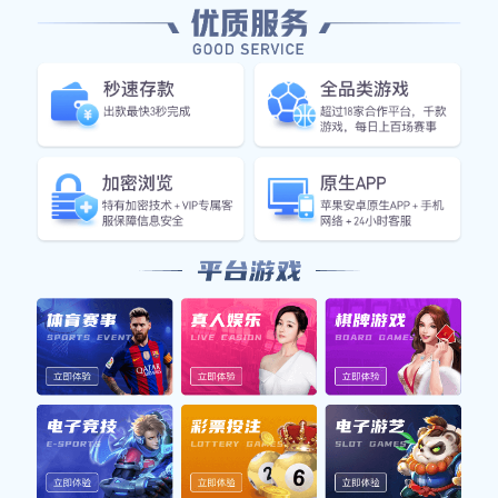
欧冠联赛
欧冠决赛前瞻：豪门对决一触即发，谁能问鼎欧
洲之巅？
本周日的欧冠决赛备受瞩目，两支顶级豪门的战术博弈将成为
比赛关键。本文深入分析双方首发阵容及近期状态...
2小时前 | 阅读量 12.5w